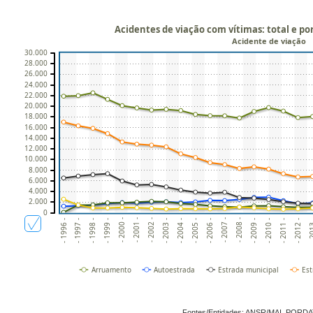
Acidentes de viação com vítimas: total e por
Acidente de viação
30.000
28.000
26.000
24.000
22.000
20.000
18.000
16.000
14.000
12.000
10.000
8.000
6.000
4.000
2.000
0
- 2006 -
- 20
- 1999 -
- 2002 -
- 2009 -
- 1998 -
- 2005 -
- 2012 -
- 2001 -
- 2008 -
- 1997 -
- 2004 -
- 2011 -
- 2000 -
- 2007 -
- 1996 -
- 2003 -
- 2010 -
Arruamento
Autoestrada
Estrada municipal
Est
Fontes/Entidades: ANSR/MAI, PORD