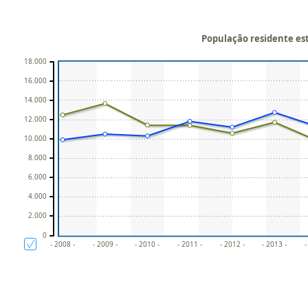
População residente est
18.000
16.000
14.000
12.000
10.000
8.000
6.000
4.000
2.000
0
- 2008 -
- 2009 -
- 2010 -
- 2011 -
- 2012 -
- 2013 -
-