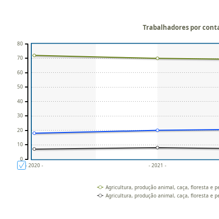
Trabalhadores por conta
80
70
60
50
40
30
20
10
0
- 2020 -
- 2021 -
Agricultura, produção animal, caça, floresta e p
Agricultura, produção animal, caça, floresta e p