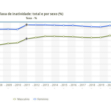
Taxa de inatividade: total e por sexo (%)
Taxa - %
008
- 2009
- 2010
- 2011
- 2012
- 2013
- 2014
- 2015
- 2016
- 2017
- 2018
- 2019
- 2
-
-
-
-
-
-
-
-
-
-
-
-
Masculino
Feminino