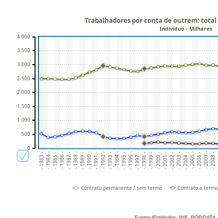
Trabalhadores por conta de outrem: total 
Indivíduo - Milhares
4.000
3.500
3.000
2.500
2.000
1.500
1.000
500
0
- 1996 -
- 1988 -
-
- 2001 -
- 1993 -
- 1985 -
- 2006 -
- 1998 -
- 1990 -
- 2003 -
- 1995 -
- 1987 -
- 2008 -
- 2000 -
- 1992 -
- 1984 -
- 2005 -
- 1997 -
- 1989 -
- 2002 -
- 1994 -
- 1986 -
- 2007 -
- 1999 -
- 1991 -
- 1983 -
- 2004 -
Contrato permanente / sem termo
Contrato a termo
Fontes/Entidades: INE, PORDATA