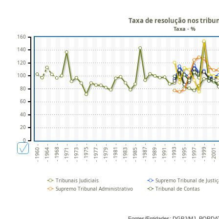
Taxa de resolução nos tribun
Taxa - %
160
140
120
100
80
60
40
20
0
- 1973 -
- 1981 -
- 1989 -
- 1964 -
- 1997 -
- 1975 -
- 1983 -
- 1991 -
- 1968 -
- 1999 -
- 1977 -
- 1985 -
- 1993 -
- 1971 -
- 2001 -
- 1979 -
- 1987 -
- 1960 -
- 1995 -
Tribunais Judiciais
Supremo Tribunal de Justi
Supremo Tribunal Administrativo
Tribunal de Contas
Fontes/Entidades: DGPJ/MJ, PORDA