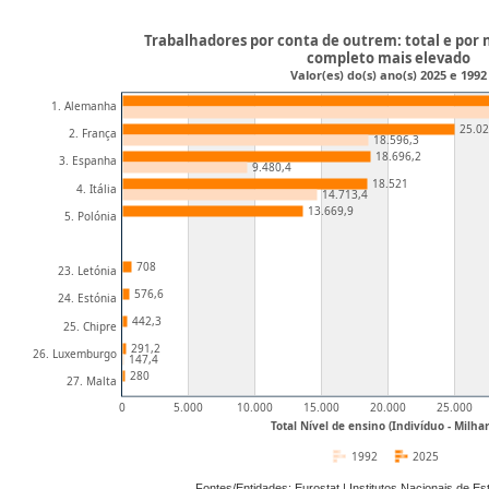
Trabalhadores por conta de outrem: total e por n
completo mais elevado
Valor(es) do(s) ano(s) 2025 e 1992
1. Alemanha
25.02
2. França
18.596,3
18.696,2
3. Espanha
9.480,4
18.521
4. Itália
14.713,4
13.669,9
5. Polónia
708
23. Letónia
576,6
24. Estónia
442,3
25. Chipre
291,2
26. Luxemburgo
147,4
280
27. Malta
0
5.000
10.000
15.000
20.000
25.000
Total Nível de ensino (Indivíduo - Milha
1992
2025
Fontes/Entidades: Eurostat | Institutos Nacionais de E