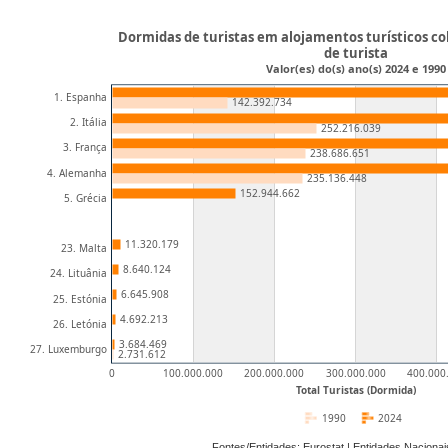
Dormidas de turistas em alojamentos turísticos cole
de turista
Valor(es) do(s) ano(s) 2024 e 1990
1. Espanha
142.392.734
2. Itália
252.216.039
3. França
238.686.651
4. Alemanha
235.136.448
152.944.662
5. Grécia
11.320.179
23. Malta
8.640.124
24. Lituânia
6.645.908
25. Estónia
4.692.213
26. Letónia
3.684.469
27. Luxemburgo
2.731.612
0
100.000.000
200.000.000
300.000.000
400.000
Total Turistas (Dormida)
1990
2024
Fontes/Entidades: Eurostat | Entidades Nacion