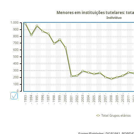
Menores em instituições tutelares: tota
Indivíduo
1.000
900
800
700
600
500
400
300
200
100
0
- 1997 -
- 2001 -
- 2005 -
- 2009 -
- 1994 -
- 1998 -
- 2002 -
- 2006 -
- 2010 -
- 1995 -
- 1999 -
- 2003 -
- 2007 -
- 2011 -
- 1996 -
- 2000 -
- 2004 -
- 2008 -
- 20
- 1993 -
Total Grupos etários
Fontes/Entidades: DGPJ/MJ, PORDA