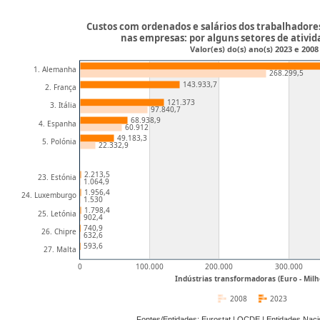
Custos com ordenados e salários dos trabalhadore
nas empresas: por alguns setores de ativi
Valor(es) do(s) ano(s) 2023 e 2008
1. Alemanha
268.299,5
143.933,7
2. França
121.373
3. Itália
97.840,7
68.938,9
4. Espanha
60.912
49.183,3
5. Polónia
22.332,9
2.213,5
23. Estónia
1.064,9
1.956,4
24. Luxemburgo
1.530
1.798,4
25. Letónia
902,4
740,9
26. Chipre
632,6
593,6
27. Malta
0
100.000
200.000
300.000
Indústrias transformadoras (Euro - Milh
2008
2023
Fontes/Entidades: Eurostat | OCDE | Entidades Na