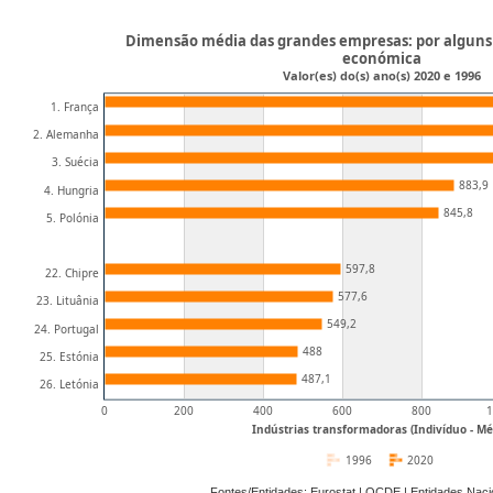
Dimensão média das grandes empresas: por alguns 
económica
Valor(es) do(s) ano(s) 2020 e 1996
1. França
2. Alemanha
3. Suécia
883,9
4. Hungria
845,8
5. Polónia
597,8
22. Chipre
577,6
23. Lituânia
549,2
24. Portugal
488
25. Estónia
487,1
26. Letónia
0
200
400
600
800
1
Indústrias transformadoras (Indivíduo - Mé
1996
2020
Fontes/Entidades: Eurostat | OCDE | Entidades Na