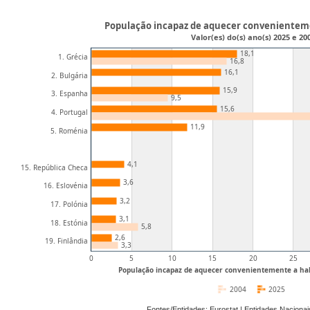
População incapaz de aquecer convenienteme
Valor(es) do(s) ano(s) 2025 e 20
18,1
1. Grécia
16,8
16,1
2. Bulgária
15,9
3. Espanha
9,5
15,6
4. Portugal
11,9
5. Roménia
4,1
15. República Checa
3,6
16. Eslovénia
3,2
17. Polónia
3,1
18. Estónia
5,8
2,6
19. Finlândia
3,3
0
5
10
15
20
25
População incapaz de aquecer convenientemente a hab
2004
2025
Fontes/Entidades: Eurostat | Entidades Nacion