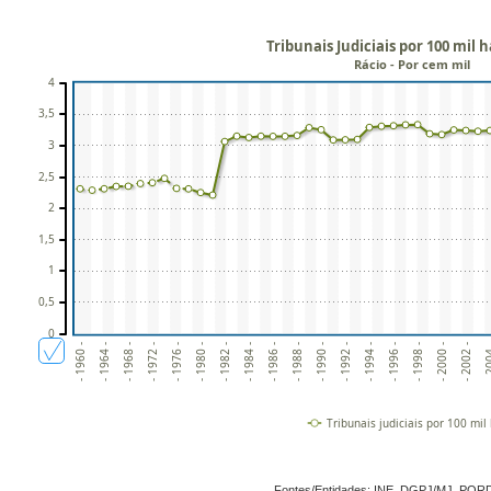
Tribunais Judiciais por 100 mil 
Rácio - Por cem mil
4
3,5
3
2,5
2
1,5
1
0,5
0
- 1960 -
- 1964 -
- 1968 -
- 1972 -
- 1976 -
- 1980 -
- 1982 -
- 1984 -
- 1986 -
- 1988 -
- 1990 -
- 1992 -
- 1994 -
- 1996 -
- 1998 -
- 2000 -
- 2002 -
- 20
Tribunais judiciais por 100 mil
Fontes/Entidades: INE, DGPJ/MJ, POR