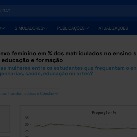
S
SIMULADORES
PUBLICAÇÕES
ATUALIZAÇÕES
exo feminino em % dos matriculados no ensino su
e educação e formação
 as mulheres entre os estudantes que frequentam o en
genharias, saúde, educação ou artes?
Proporção - %
35
30
25