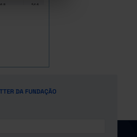
6,8
54,6
77,0
41,2
6,9
55,1
77,4
41,5
6,9
54,8
77,5
41,4
7,2
55,6
77,4
41,4
7,4
56,9
76,8
41,4
7,6
56,9
76,6
41,1
7,0
56,3
76,7
41,0
7,3
56,4
76,8
41,7
7,5
57,3
77,0
42,1
7,7
57,7
76,9
42,5
8,4
56,8
77,0
42,7
TTER DA FUNDAÇÃO
8,0
57,2
76,9
42,3
7,1
57,8
77,0
40,5
7,7
58,2
76,8
39,5
7,9
59,4
76,9
38,7
7,8
61,3
76,9
37,5