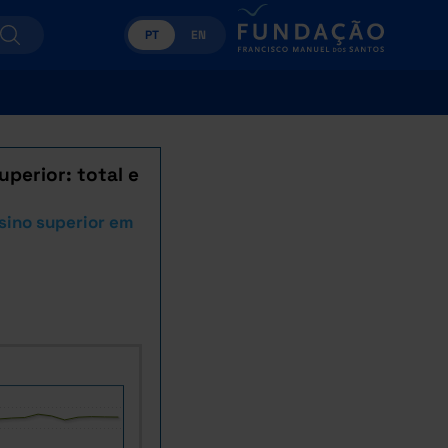
PT
EN
perior: total e
sino superior em