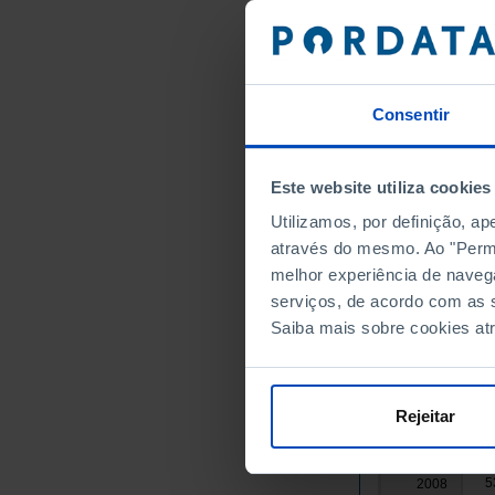
5
1992
5
1993
5
1994
5
1995
Consentir
5
1996
5
1997
5
Este website utiliza cookies
1998
5
1999
Utilizamos, por definição, a
5
2000
através do mesmo. Ao "Permit
melhor experiência de naveg
5
2001
serviços, de acordo com as s
5
2002
Saiba mais sobre cookies at
5
2003
5
2004
5
2005
Rejeitar
5
2006
5
2007
5
2008