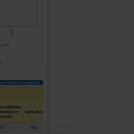
- 2019 -
trução
do
ver tabela completa
a, Indústrias
Saúde e
rmadoras e
Agricultura
Proteção
Serviços
trução
Social
8,7
48,1
71,7
43,6