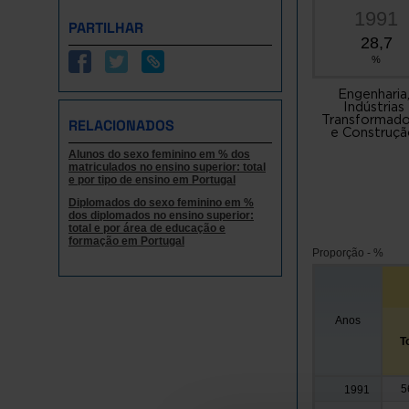
1991
PARTILHAR
28,7
%
Engenharia
Indústrias
Transformado
RELACIONADOS
e Construç
Alunos do sexo feminino em % dos
matriculados no ensino superior: total
e por tipo de ensino em Portugal
Diplomados do sexo feminino em %
dos diplomados no ensino superior:
total e por área de educação e
formação em Portugal
Proporção - %
Anos
T
5
1991