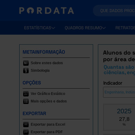
ESTATÍSTICAS
QUADROS RESUMO
RETRATO
METAINFORMAÇÃO
Alunos do s
por área d
Sobre estes dados
Quantas são
Simbologia
ciências, en
OPÇÕES
Indicador
Ver Gráfico Estático
Mais opções e dados
2025
EXPORTAR
27,8
Exportar para Excel
%
Exportar para PDF