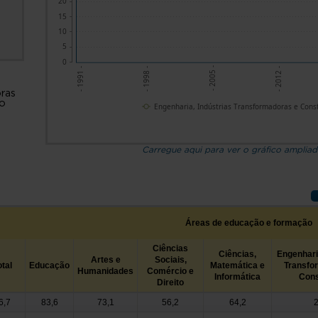
20
15
10
5
0
- 2012 -
- 2005 -
- 1998 -
- 1991 -
,
ras
ão
Engenharia, Indústrias Transformadoras e Cons
Carregue aqui para ver o gráfico amplia
Áreas de educação e formação
Ciências
Ciências,
Engenhari
Artes e
Sociais,
otal
Educação
Matemática e
Transfo
Humanidades
Comércio e
Informática
Cons
Direito
6,7
83,6
73,1
56,2
64,2
2