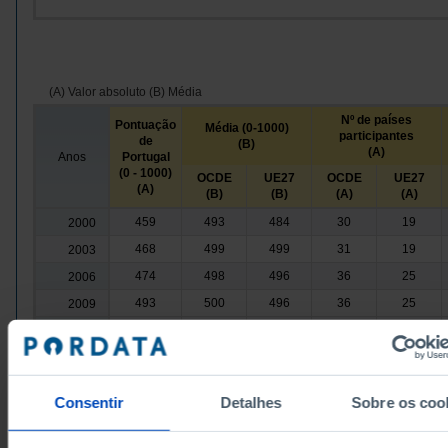
(A) Valor absoluto (B) Média
Nº de países
Pontuação
Média (0-1000)
participantes
de
(B)
(A)
Anos
Portugal
(0 - 1000)
OCDE
UE27
OCDE
UE27
(A)
(B)
(B)
(A)
(A)
459
493
484
30
19
2000
468
499
499
31
19
2003
474
498
496
36
25
2006
493
500
496
36
25
2009
489
501
497
36
26
2012
501
493
487
36
27
2015
492
491
483
36
27
2018
Consentir
Detalhes
Sobre os coo
484
485
481
37
26
2022
Fontes/Entidades: OCDE, PORDATA