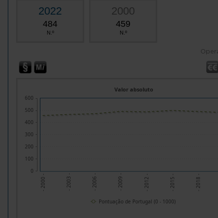
2022
2000
484
459
N.º
N.º
Oper
Valor absoluto
600
500
400
300
200
100
0
- 2012 -
- 2003 -
- 2015 -
- 2006 -
- 2018 -
- 2009 -
- 2000 -
Pontuação de Portugal (0 - 1000)