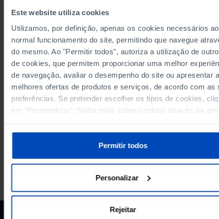
Última actualização: 2023-12-05
Este website utiliza cookies
Utilizamos, por definição, apenas os cookies necessários ao
normal funcionamento do site, permitindo que navegue atrav
do mesmo. Ao "Permitir todos", autoriza a utilização de outro
RELACIONADOS
de cookies, que permitem proporcionar uma melhor experiên
de navegação, avaliar o desempenho do site ou apresentar 
Resultados no PISA, em Leitura, dos alunos residentes em Portugal em Po
melhores ofertas de produtos e serviços, de acordo com as
Docentes em exercício nos ensinos pré-escolar, básico e secundário: tota
nível de ensino em Portugal
preferências. Se pretender escolher os tipos de cookies, cli
em "Personalizar". Saiba mais sobre cookies através da ges
de preferências ou da nossa
Política de Cookies
.
Permitir todos
A PORDATA É UM PROJETO DA FUNDAÇÃO FRANCISCO MANUEL DOS
Personalizar
SANTOS.
SUBSCREVER A NEWSLETTER DA
FUNDAÇÃO
Rejeitar