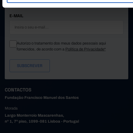
MANTENHA-SE A PAR.
E-MAIL
Autorizo o tratamento dos meus dados pessoais aqui
fornecidos, de acordo com a
Política de Privacidade*
CONTACTOS
Fundação Francisco Manuel dos Santos
Morada
Largo Monterroio Mascarenhas,
nº 1, 7º piso, 1099-081 Lisboa - Portugal