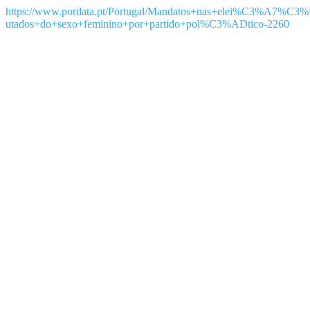
https://www.pordata.pt/Portugal/Mandatos+nas+elei%C3%A7%C
utados+do+sexo+feminino+por+partido+pol%C3%ADtico-2260