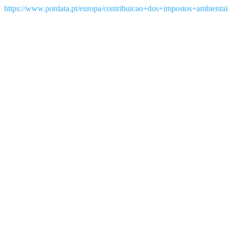
https://www.pordata.pt/europa/contribuicao+dos+impostos+ambientai