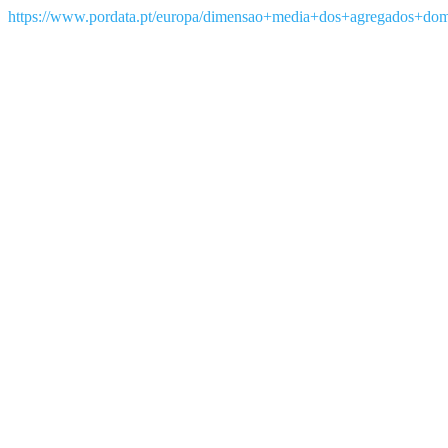
https://www.pordata.pt/europa/dimensao+media+dos+agregados+dom