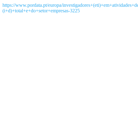
https://www.pordata.pt/europa/investigadores+(eti)+em+atividades
(i+d)+total+e+do+setor+empresas-3225