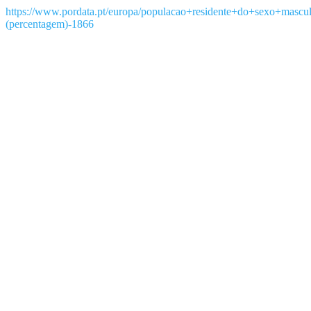
https://www.pordata.pt/europa/populacao+residente+do+sexo+mascu
(percentagem)-1866