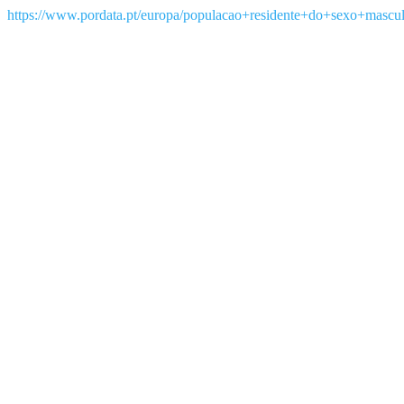
https://www.pordata.pt/europa/populacao+residente+do+sexo+mascu