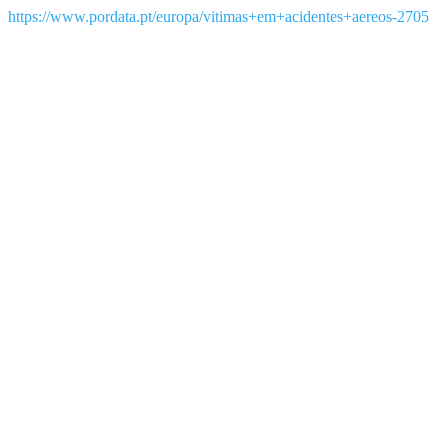
https://www.pordata.pt/europa/vitimas+em+acidentes+aereos-2705