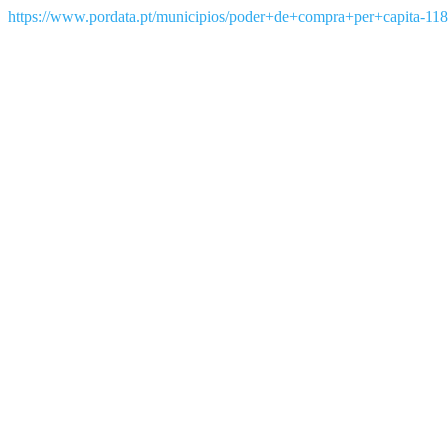
https://www.pordata.pt/municipios/poder+de+compra+per+capita-118