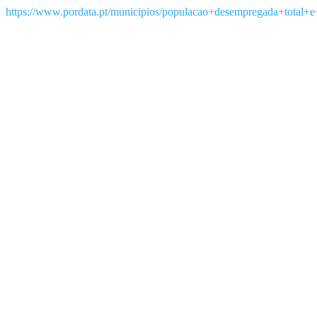
https://www.pordata.pt/municipios/populacao+desempregada+tota