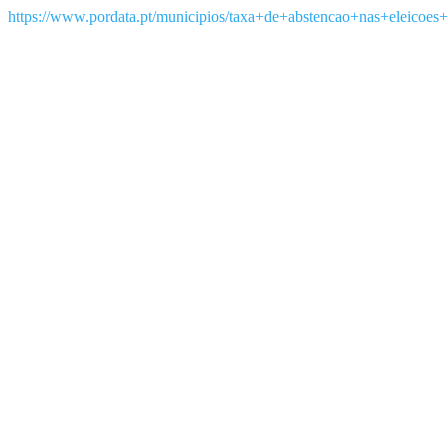
https://www.pordata.pt/municipios/taxa+de+abstencao+nas+eleicoes+