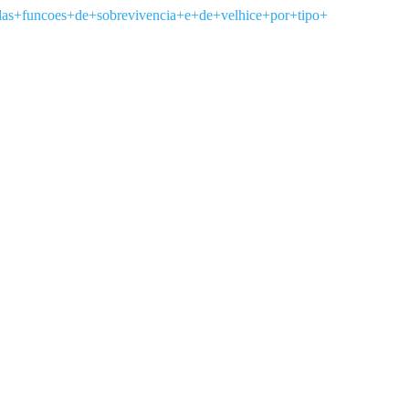
l+das+funcoes+de+sobrevivencia+e+de+velhice+por+tipo+