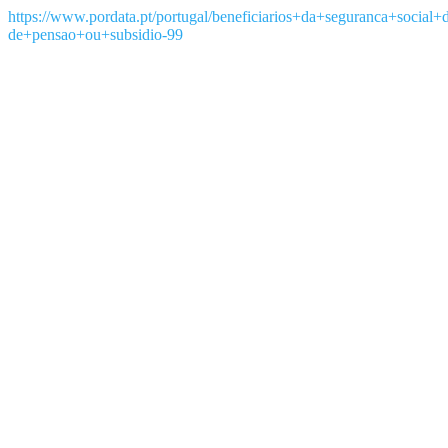
https://www.pordata.pt/portugal/beneficiarios+da+seguranca+socia
de+pensao+ou+subsidio-99