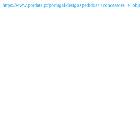
https://www.pordata.pt/portugal/design+pedidos++concessoes+e+obj