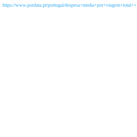
https://www.pordata.pt/portugal/despesa+media+por+viagem+total