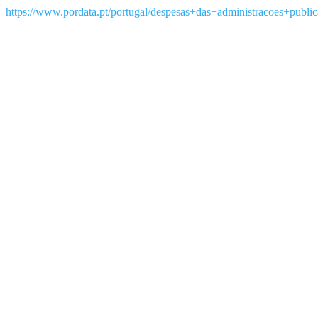
https://www.pordata.pt/portugal/despesas+das+administracoes+publ