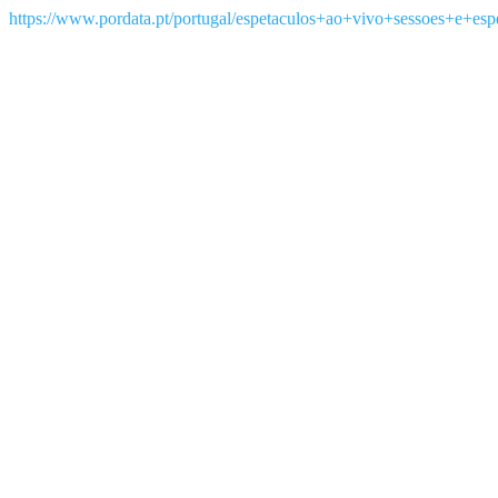
https://www.pordata.pt/portugal/espetaculos+ao+vivo+sessoes+e+esp