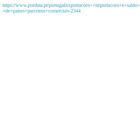
https://www.pordata.pt/portugal/exportacoes++importacoes+e+saldo
+de+paises+parceiros+comerciais-2344