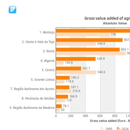
Gross value added of ag
Absolute Value
1. Alentejo
730
907
2. Oeste e Vale do Tejo
544.9
865.1
3. Norte
9
539.9
4. Algarve
106.6
342.7
5. Centro
546.6
190.3
6. Grande Lisboa
118.6
187.1
7. Região Autónoma dos Açores
210.6
166.9
8. Península de Setúbal
125
78.1
9. Região Autónoma da Madeira
50
0
200
400
600
800
1,
Gross value added (Euro - Mi
1995
2024