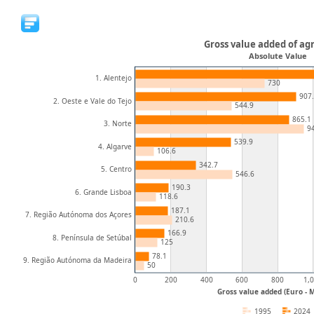
Gross value added of ag
Absolute Value
1. Alentejo
730
907
2. Oeste e Vale do Tejo
544.9
865.1
3. Norte
9
539.9
4. Algarve
106.6
342.7
5. Centro
546.6
190.3
6. Grande Lisboa
118.6
187.1
7. Região Autónoma dos Açores
210.6
166.9
8. Península de Setúbal
125
78.1
9. Região Autónoma da Madeira
50
0
200
400
600
800
1,
Gross value added (Euro - Mi
1995
2024