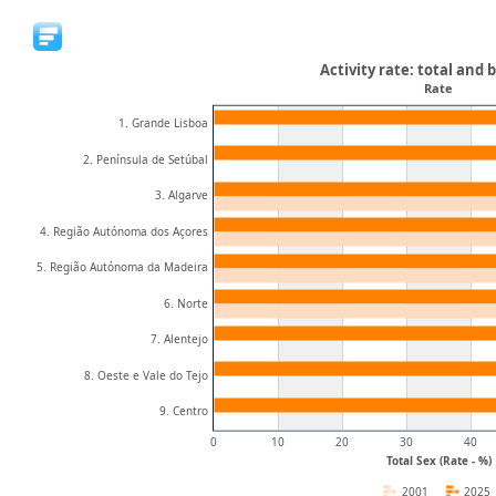
Activity rate: total and b
Rate
1. Grande Lisboa
2. Península de Setúbal
3. Algarve
4. Região Autónoma dos Açores
5. Região Autónoma da Madeira
6. Norte
7. Alentejo
8. Oeste e Vale do Tejo
9. Centro
0
10
20
30
40
Total Sex (Rate - %)
2001
2025