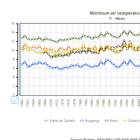
Minimum air temperatu
ºC - Mean
16
14
12
10
8
6
4
2
0
- 1974 -
- 1988 -
- 1968 -
- 1982 -
- 1996 -
- 1962 -
- 1976 -
- 1990 -
- 1970 -
- 1984 -
- 1998 -
- 1964 -
- 1978 -
- 1992 -
- 1972 -
- 1986 -
- 2000
- 1966 -
- 1980 -
- 1994 -
- 1960 -
Viana do Castelo
Bragança
Porto
Castelo
Sources/Entities: IPMA/MECI-ME-MAE-MAP