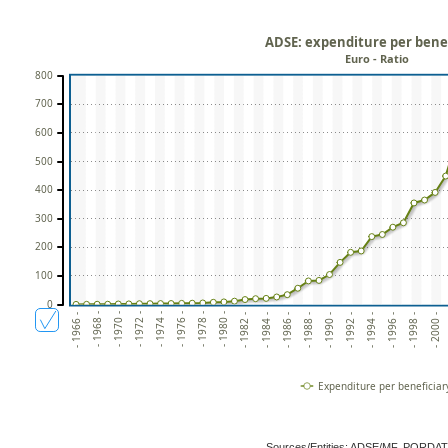
ADSE: expenditure per bene
Euro - Ratio
800
700
600
500
400
300
200
100
0
- 1980 -
- 1994 -
- 1978 -
- 1992 -
- 1976 -
- 1990 -
- 1974 -
- 1988 -
- 1972 -
- 1986 -
- 2000 -
- 1970 -
- 1984 -
- 1998 -
- 1968 -
- 1982 -
- 1996 -
- 1966 -
Expenditure per beneficiar
Sources/Entities: ADSE/MF, PORDA