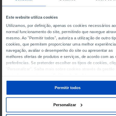
European Union 27 (since 2020)
x
-
x
Germany
66.3
79.7
-
78.6
Austria
-
-
Este website utiliza cookies
Belgium
59.7
71.1
73.3
Utilizamos, por definição, apenas os cookies necessários ao
76.6
Bulgaria
-
┴
-
normal funcionamento do site, permitindo que navegue atrav
Cyprus
78.6
-
-
mesmo. Ao "Permitir todos", autoriza a utilização de outro ti
72.8
cookies, que permitem proporcionar uma melhor experiência
Croatia
x
x
navegação, avaliar o desempenho do site ou apresentar as
Denmark
82.5
86.3
88.1
melhores ofertas de produtos e serviços, de acordo com as
77.9
Slovakia
-
-
preferências. Se pretender escolher os tipos de cookies, cli
Slovenia
76.8
-
-
"Personalizar". Saiba mais sobre cookies através da gestão
54.8
75.3
76.1
Spain
preferências ou da nossa
Política de Cookies
.
Estonia
87.3
-
-
82.3
Finland
-
-
Permitir todos
France
-
-
-
59.3
77.3
Greece
-
Personalizar
Hungary
-
-
-
61.3
82.9
Ireland
-