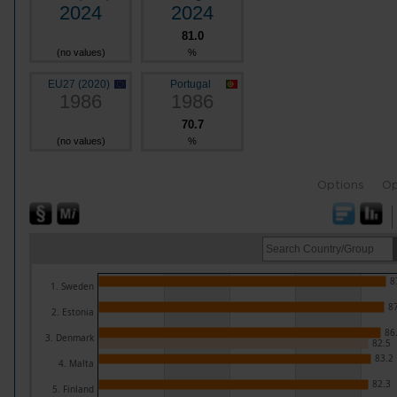
2024
2024
81.0
(no values)
%
EU27 (2020)
Portugal
1986
1986
70.7
(no values)
%
Options
Op
8
1. Sweden
87
2. Estonia
86
3. Denmark
82.5
83.2
4. Malta
82.3
5. Finland