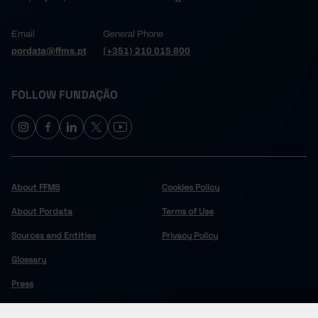
Email
General Phone
pordata@ffms.pt
(+351) 210 015 800
FOLLOW FUNDAÇÃO
About FFMS
Cookies Policy
About Pordata
Terms of Use
Sources and Entities
Privacy Policy
Glossary
Press