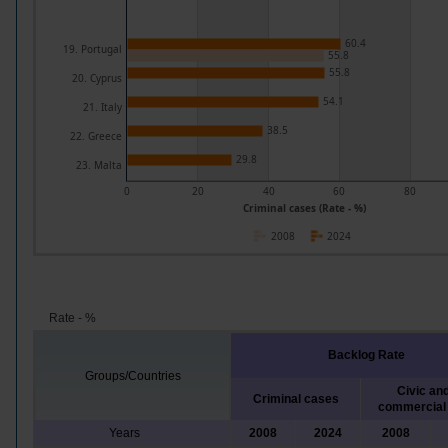
60.4
19. Portugal
55.8
55.8
20. Cyprus
54.1
21. Italy
38.5
22. Greece
29.8
23. Malta
0
20
40
60
80
Criminal cases (Rate - %)
2008
2024
Rate - %
Backlog Rate
Groups/Countries
Civic and
Criminal cases
commercial
Years
2008
2024
2008