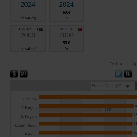
2024
2024
60.4
(no values)
%
EU27 (2020)
Portugal
2008
2008
55.8
(no values)
%
Options
Op
1. Estonia
8
2. Hungary
59.5
86
3. Bulgaria
86
4. Czech Repu...
86
5. Belgium