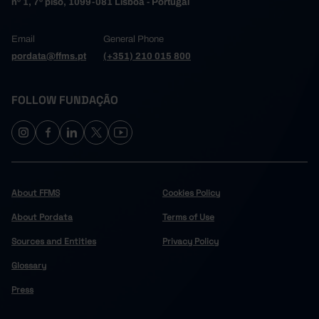
nº 1, 7º piso, 1099-081 Lisboa - Portugal
Email
General Phone
pordata@ffms.pt
(+351) 210 015 800
FOLLOW FUNDAÇÃO
About FFMS
Cookies Policy
About Pordata
Terms of Use
Sources and Entities
Privacy Policy
Glossary
Press