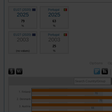
EU27 (2020)
Portugal
2025
2025
79
63
%
%
EU27 (2020)
Portugal
2003
2003
25
(no values)
%
Options
Op
1. Finland
70
2. Denmark
75
3. Austria
66