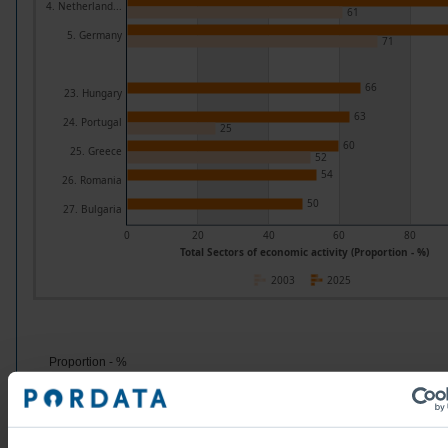
4. Netherland...
61
5. Germany
71
66
23. Hungary
63
24. Portugal
25
60
25. Greece
52
54
26. Romania
50
27. Bulgaria
0
20
40
60
80
Total Sectors of economic activity (Proportion - %)
2003
2025
Proportion - %
Groups/Countries