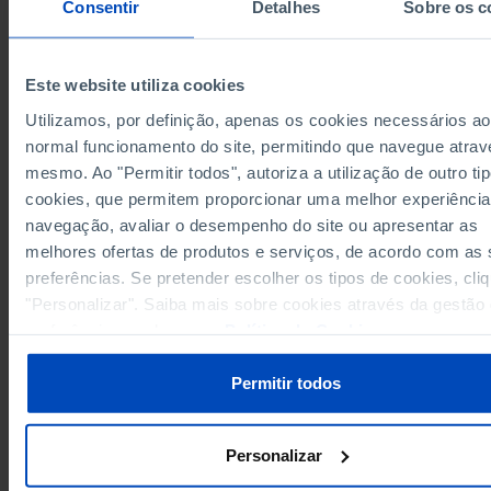
Total
Manufactur
Consentir
Detalhes
Sobre os c
Years
2003
2025
2003
79
European Union 27 (since 2020)
x
x
Este website utiliza cookies
Germany
71
92
76
Utilizamos, por definição, apenas os cookies necessários ao
66
92
71
Austria
normal funcionamento do site, permitindo que navegue atrav
Belgium
62
89
64
mesmo. Ao "Permitir todos", autoriza a utilização de outro ti
cookies, que permitem proporcionar uma melhor experiência
50
Bulgaria
x
x
navegação, avaliar o desempenho do site ou apresentar as
Cyprus
71
x
x
melhores ofertas de produtos e serviços, de acordo com as
67
Croatia
x
x
preferências. Se pretender escolher os tipos de cookies, cli
Denmark
75
94
§
"Personalizar". Saiba mais sobre cookies através da gestão
74
Slovakia
x
x
preferências ou da nossa
Política de Cookies
.
Slovenia
84
x
x
33
83
36
Spain
Permitir todos
Estonia
72
x
x
70
98
78
Finland
Personalizar
France
26
74
47