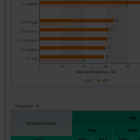
5. Sweden
76
67
23. Portugal
27
63
24. Croatia
61
25. Romania
60
26. Bulgaria
58
27. Italy
37
0
20
40
60
80
Total Sex (Proportion - %)
2002
2017
Proportion - %
Sex
Groups/Countries
Total
Males