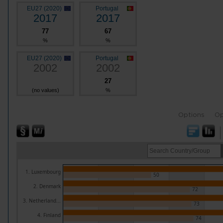
EU27 (2020)
Portugal
2017
2017
77
67
%
%
EU27 (2020)
Portugal
2002
2002
27
(no values)
%
Options
Op
1. Luxembourg
50
2. Denmark
72
3. Netherland...
73
4. Finland
74