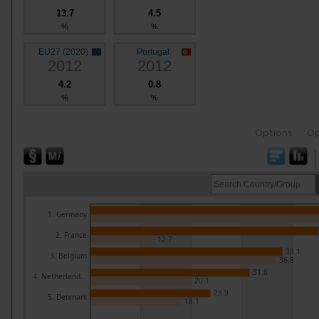
13.7
4.5
%
%
EU27 (2020)
Portugal
2012
2012
4.2
0.8
%
%
Options
Op
1. Germany
2. France
12.7
38.1
3. Belgium
36.8
31.6
4. Netherland...
20.1
23.9
5. Denmark
18.1