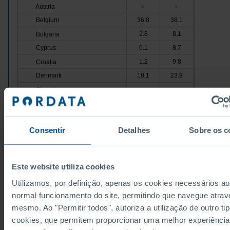
Austria
x
x
Belgium
36.8
38.1
2.8
8.1
Bulgaria
Cyprus
0.1
8.7
1.2
9.8
Croatia
Denmark
18.1
23.9
Slovakia
x
x
Slovenia
28.6
5.4
1.1
18.4
Spain
Consentir
Detalhes
Sobre os c
Estonia
18.5
19.5
9.9
11.5
Finland
France
12.7
45.4
Este website utiliza cookies
6.5
20.1
Greece
Utilizamos, por definição, apenas os cookies necessários ao
Hungary
x
x
normal funcionamento do site, permitindo que navegue atrav
1.5
2.3
Ireland
mesmo. Ao "Permitir todos", autoriza a utilização de outro ti
Italy
5.2
10.0
cookies, que permitem proporcionar uma melhor experiência
15.5
15.9
Latvia