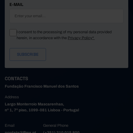
E-MAIL
I consent to the processing of my personal data provided
herein, in accordance with the
Privacy Policy*
CONTACTS
Fundação Francisco Manuel dos Santos
Address
Largo Monterroio Mascarenhas,
nº 1, 7º piso, 1099-081 Lisboa - Portugal
Email
General Phone
pordata@ffms.pt
(+351) 210 015 800