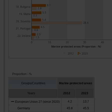
8.1
18. Bulgaria
2.8
5.5
19. Malta
0.3
5.4
20. Slovenia
28.6
4.5
21. Portugal
0.8
2.3
22. Ireland
1.5
0
10
20
30
40
Marine protected areas (Proportion - %)
2012
2023
Proportion - %
Groups/Countries
Marine protected areas
Years
2012
2023
4.2
13.7
European Union 27 (since 2020)
Germany
45.8
45.5