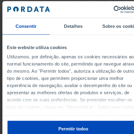
16.9
38.7
Porto Moniz
Ribeira Brava
26.3
47.1
24.6
40.3
Santa Cruz
Consentir
Detalhes
Sobre os cook
Santana
18.5
40.5
26.6
49.1
São Vicente
Ilha de Porto Santo
24.8
44.5
Este website utiliza cookies
24.8
44.5
Porto Santo
Utilizamos, por definição, apenas os cookies necessários ao
Data according to the 2024 version of the
normal funcionamento do site, permitindo que navegue atrav
Nomenclature of Territorial Units for Statistical
Purposes (NUTS). For data from the 2013 Version o
do mesmo. Ao "Permitir todos", autoriza a utilização de outro
NUTS II and III, updated to January 2024, see the
Excel archive file available
here
.
tipo de cookies, que permitem proporcionar uma melhor
experiência de navegação, avaliar o desempenho do site ou
Sources/Entities: SGMAI - Electoral Registration Database (registered voters) | SGMA
Data from the provisional count (voters: 1976 and from 2000 onwards) | CNE - Final 
apresentar as melhores ofertas de produtos e serviços, de
(voters: from 1980 until 1996), PORDATA
Last updated: 2025-11-26
acordo com as suas preferências. Se pretender escolher os
tipos de cookies, clique em "Personalizar". Saiba mais sobre
cookies através da gestão de preferências ou da nossa
Política de Cookies
.
Permitir todos
RELATED