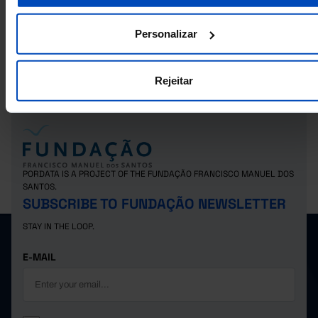
Abstention rate in the elections for the Presidency of the Republic in
Municipalities
Personalizar
Valid votes in the 2015 election for the Legislative Assembly of the
Autonomous Region of Madeira: total and by political party or coalition in
Municipalities
Rejeitar
PORDATA IS A PROJECT OF THE FUNDAÇÃO FRANCISCO MANUEL DOS
SANTOS.
SUBSCRIBE TO FUNDAÇÃO NEWSLETTER
STAY IN THE LOOP.
E-MAIL