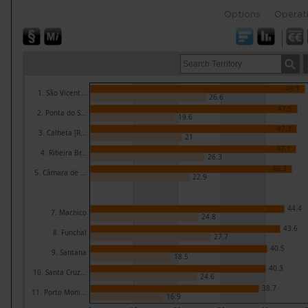
Options
Operat
49.1
1. São Vicent...
26.6
47.5
2. Ponta do S...
19.6
47.3
3. Calheta [R...
21
47.1
4. Ribeira Br...
26.3
46.3
5. Câmara de ...
22.9
44.4
7. Machico
24.8
43.6
8. Funchal
27.7
40.5
9. Santana
18.5
40.3
10. Santa Cruz...
24.6
38.7
11. Porto Moni...
16.9