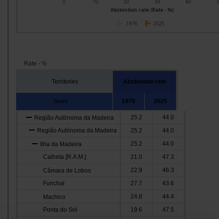
0
10
20
30
40
Abstention rate (Rate - %)
1976
2025
Rate - %
Territories
Abstention rate
Years
1976
2025
25.2
44.0
Região Autónoma da Madeira
Região Autónoma da Madeira
25.2
44.0
25.2
44.0
Ilha da Madeira
Calheta [R.A.M.]
21.0
47.3
22.9
46.3
Câmara de Lobos
Funchal
27.7
43.6
24.8
44.4
Machico
Ponta do Sol
19.6
47.5