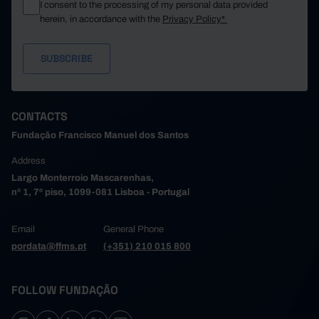
I consent to the processing of my personal data provided
herein, in accordance with the
Privacy Policy*
CONTACTS
Fundação Francisco Manuel dos Santos
Address
Largo Monterroio Mascarenhas,
nº 1, 7º piso, 1099-081 Lisboa - Portugal
Email
General Phone
pordata@ffms.pt
(+351) 210 015 800
FOLLOW FUNDAÇÃO