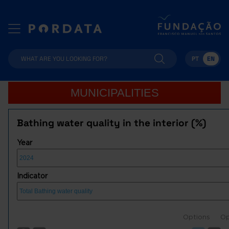
PT
EN
MUNICIPALITIES
Bathing water quality in the interior (%)
Year
Indicator
Options
Op