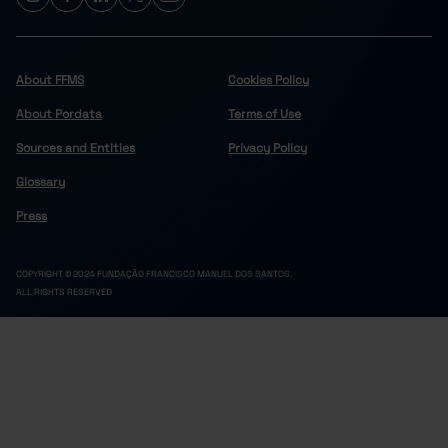
Celorico de Basto
-
-
//
-
-
Cinfães
//
Felgueiras
-
-
//
About FFMS
Cookies Policy
-
-
Lousada
//
About Pordata
Terms of Use
Marco de Canaveses
-
100.0
-
Sources and Entities
Privacy Policy
-
-
Paços de Ferreira
//
Glossary
Penafiel
-
-
//
-
-
Resende
//
Press
Douro
-
100.0
-
-
-
Alijó
//
COPYRIGHT © 2024 FUNDAÇÃO FRANCISCO MANUEL DOS SANTOS.
ALL RIGHTS RESERVED
Armamar
-
-
//
-
-
Carrazeda de Ansiães
//
Freixo de Espada à Cinta
-
100.0
-
-
-
Lamego
//
Mesão Frio
-
-
//
-
100.0
-
Moimenta da Beira