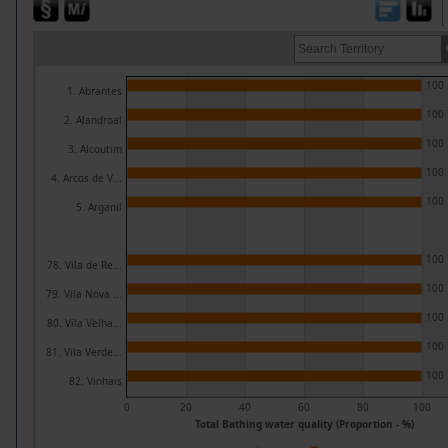
100
1. Abrantes
100
2. Alandroal
100
3. Alcoutim
100
4. Arcos de V...
100
5. Arganil
100
78. Vila de Re...
100
79. Vila Nova ...
100
80. Vila Velha...
100
81. Vila Verde...
100
82. Vinhais
0
20
40
60
80
100
Total Bathing water quality (Proportion - %)