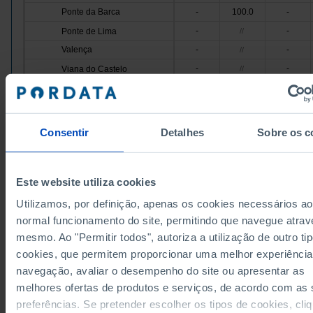
Ponte da Barca
-
100.0
-
-
-
Ponte de Lima
//
Valença
-
-
//
-
-
Viana do Castelo
//
Vila Nova de Cerveira
-
100.0
-
-
100.0
-
Cávado
Amares
-
-
//
Consentir
Detalhes
Sobre os c
-
-
Barcelos
//
Braga
-
100.0
-
Este website utiliza cookies
-
-
Esposende
//
Data according to the 2024 version of the Nomenc
Terras de Bouro
-
100.0
-
Utilizamos, por definição, apenas os cookies necessários ao
of Territorial Units for Statistical Purposes (NUTS).
data from the 2013 Version of NUTS II and III, upda
normal funcionamento do site, permitindo que navegue atrav
-
100.0
-
Vila Verde
January 2024, see the Excel archive file available
h
mesmo. Ao "Permitir todos", autoriza a utilização de outro ti
Ave
-
100.0
-
Sources/Entities: INAG/MA (until 2013) | APA/MA (from 2014 onwards), PORDATA
Last updated: 2025-10-23
cookies, que permitem proporcionar uma melhor experiência
-
100.0
-
Cabeceiras de Basto
navegação, avaliar o desempenho do site ou apresentar as
Fafe
-
100.0
-
melhores ofertas de produtos e serviços, de acordo com as
-
-
Guimarães
//
preferências. Se pretender escolher os tipos de cookies, cli