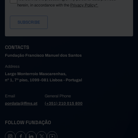
-
-
São João da Madeira
//
herein, in accordance with the
Privacy Policy*
Trofa
-
-
//
-
100.0
-
Vale de Cambra
Valongo
-
-
//
-
-
Vila do Conde
//
Vila Nova de Gaia
-
-
//
CONTACTS
-
100.0
-
Alto Tâmega e Barroso
Fundação Francisco Manuel dos Santos
Boticas
-
-
//
Address
-
-
Chaves
//
Largo Monterroio Mascarenhas,
Montalegre
-
-
//
nº 1, 7º piso, 1099-081 Lisboa - Portugal
-
-
Ribeira de Pena
//
Valpaços
-
100.0
-
Email
General Phone
pordata@ffms.pt
(+351) 210 015 800
-
-
Vila Pouca de Aguiar
//
Tâmega e Sousa
-
100.0
-
-
-
Amarante
//
FOLLOW FUNDAÇÃO
Baião
-
-
//
-
-
Castelo de Paiva
//