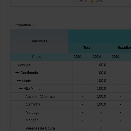
2001
2024
Proportion - %
Territories
Total
Excelle
Years
2001
2024
2001
-
100.0
-
Portugal
Continente
-
100.0
-
-
100.0
-
Norte
Alto Minho
-
100.0
-
-
100.0
-
Arcos de Valdevez
Caminha
-
100.0
-
-
-
Melgaço
//
Monção
-
-
//
-
-
Paredes de Coura
//