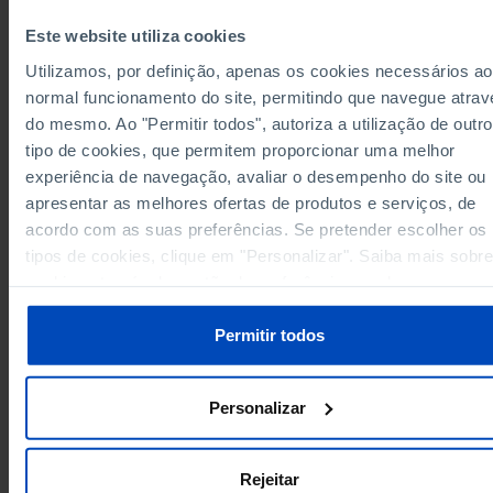
Alentejo
0.82
-
Pro
-
Este website utiliza cookies
0.26
0.44
0.01
Algarve
Pro
Utilizamos, por definição, apenas os cookies necessários ao
Região Autónoma dos Açores
0.48
0.41
0.00
Pro
normal funcionamento do site, permitindo que navegue atrav
0.48
0.41
0.00
Região Autónoma dos Açores
Pro
do mesmo. Ao "Permitir todos", autoriza a utilização de outro
Região Autónoma da Madeira
0.36
0.41
0.05
Pro
tipo de cookies, que permitem proporcionar uma melhor
0.36
0.41
0.05
Região Autónoma da Madeira
Pro
experiência de navegação, avaliar o desempenho do site ou
Data according to the 2024 version of the
apresentar as melhores ofertas de produtos e serviços, de
Nomenclature of Territorial Units for Statistical
acordo com as suas preferências. Se pretender escolher os
Purposes (NUTS). For data from the 2013 Version o
NUTS II and III, updated to January 2024, see the
tipos de cookies, clique em "Personalizar". Saiba mais sobre
Excel archive file available
here
.
cookies através da gestão de preferências ou da nossa
Sources/Entities: INE, DGEEC/MECI, PORDATA
Last updated: 2026-01-20
Política de Cookies
.
Permitir todos
Personalizar
Rejeitar