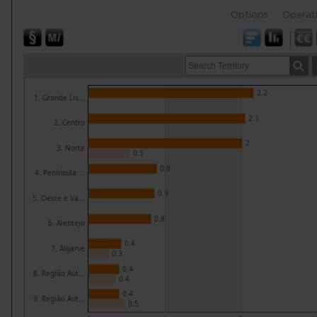
Options
Operat
2.2
1. Grande Lis...
2.1
2. Centro
2
3. Norte
0.5
0.9
4. Península ...
0.9
5. Oeste e Va...
0.8
6. Alentejo
0.4
7. Algarve
0.3
0.4
8. Região Aut...
0.4
0.4
9. Região Aut...
0.5