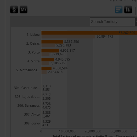
37,262,600
1. Lisboa
20,894,173
8,367,256
2. Oeiras
5,296,183
6,903,817
3. Porto
3,219,696
4,940,395
4. Sintra
3,105,275
4,030,584
5. Matosinhos...
2,164,618
7,313
304. Castelo de...
5,851
6,717
305. Lajes das ...
3,305
5,728
306. Barrancos
4,075
5,388
307. Alvito
3,461
1,329
308. Corvo
423
0
10,000,000
20,000,000
30,000,000
Total Sectors of economic activity (Euro - Thousands)