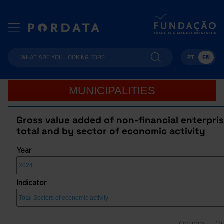
PT
EN
MUNICIPALITIES
Gross value added of non-financial enterpris
total and by sector of economic activity
Year
Indicator
Options
Op