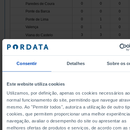
0
0
0
Paredes de Coura
Ponte da Barca
0
0
0
0
1
0
Ponte de Lima
Valença
0
1
0
3
3
0
Viana do Castelo
Vila Nova de Cerveira
0
0
0
3
10
2
Cávado
Amares
0
1
0
Consentir
Detalhes
Sobre os c
0
4
0
Barcelos
Braga
3
5
2
0
0
0
Esposende
Este website utiliza cookies
Data according to the 2024 version of the Nomenc
Terras de Bouro
0
0
0
of Territorial Units for Statistical Purposes (NUTS).
Utilizamos, por definição, apenas os cookies necessários ao
data from the 2013 Version of NUTS II and III, upda
0
0
0
Vila Verde
January 2024, see the Excel archive file available
h
normal funcionamento do site, permitindo que navegue atrav
Ave
1
5
0
mesmo. Ao "Permitir todos", autoriza a utilização de outro ti
Sources/Entities: DGEEC/MECI, PORDATA
Last updated: 2026-02-20
0
0
0
cookies, que permitem proporcionar uma melhor experiência
Cabeceiras de Basto
navegação, avaliar o desempenho do site ou apresentar as
Fafe
1
2
0
melhores ofertas de produtos e serviços, de acordo com as
0
1
0
Guimarães