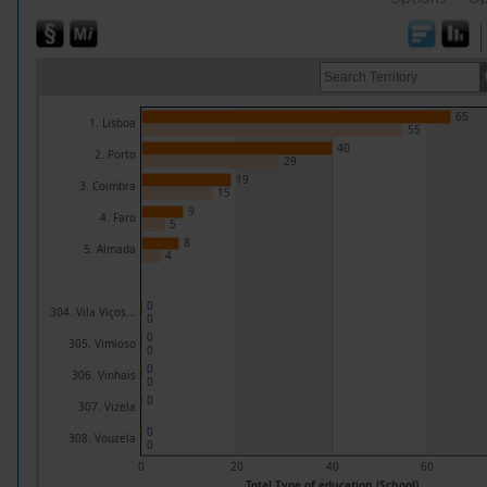
65
1. Lisboa
55
40
2. Porto
29
19
3. Coimbra
15
9
4. Faro
5
8
5. Almada
4
0
304. Vila Viços...
0
0
305. Vimioso
0
0
306. Vinhais
0
0
307. Vizela
0
308. Vouzela
0
0
20
40
60
Total Type of education (School)