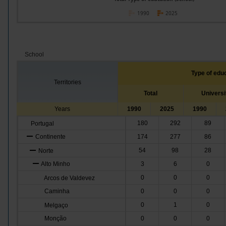
1990
2025
School
Type of edu
Territories
Total
Universi
Years
1990
2025
1990
180
292
89
Portugal
Continente
174
277
86
54
98
28
Norte
Alto Minho
3
6
0
0
0
0
Arcos de Valdevez
Caminha
0
0
0
0
1
0
Melgaço
Monção
0
0
0