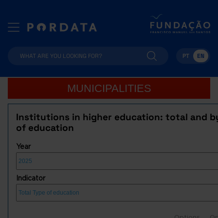
PT
EN
MUNICIPALITIES
Institutions in higher education: total and 
of education
Year
Indicator
Options
Op