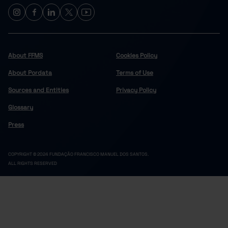
5.1
60.9
3.0
Castelo de Paiva
Celorico de Basto
10.6
46.0
4.5
14.7
64.0
10.9
Cinfães
Felgueiras
6.4
49.8
3.4
About FFMS
Cookies Policy
4.8
44.8
2.8
Lousada
About Pordata
Terms of Use
Marco de Canaveses
6.7
49.2
3.5
Sources and Entities
Privacy Policy
5.1
56.6
3.3
Paços de Ferreira
Glossary
Penafiel
5.2
49.5
2.8
11.5
68.5
7.6
Resende
Press
Douro
15.4
64.7
11.7
16.0
71.4
9.9
Alijó
COPYRIGHT © 2024 FUNDAÇÃO FRANCISCO MANUEL DOS SANTOS.
ALL RIGHTS RESERVED
Armamar
19.7
64.3
13.1
16.4
69.2
11.5
Carrazeda de Ansiães
Freixo de Espada à Cinta
17.9
78.9
17.9
13.7
63.2
10.1
Lamego
Mesão Frio
15.7
61.1
7.1