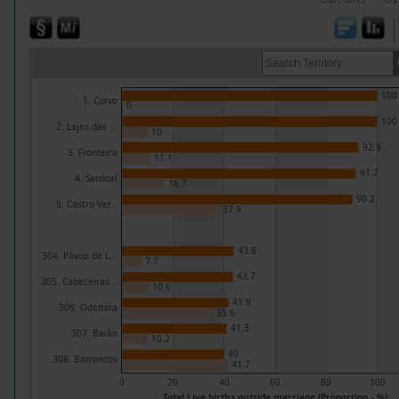
100
1. Corvo
0
100
2. Lajes das ...
10
92.9
3. Fronteira
11.1
91.7
4. Sardoal
16.7
90.2
5. Castro Ver...
37.9
43.8
304. Póvoa de L...
7.7
43.7
305. Cabeceiras...
10.6
41.9
306. Odemira
35.6
41.3
307. Baião
10.2
40
308. Barrancos
41.7
0
20
40
60
80
100
Total Live births outside marriage (Proportion - %)