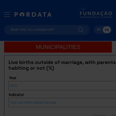
PT
EN
MUNICIPALITIES
Live births outside of marriage, with parents
habiting or not (%)
Year
Indicator
Options
Op