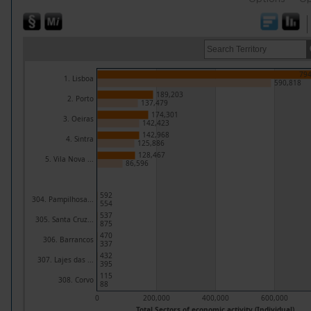
794
1. Lisboa
590,818
189,203
2. Porto
137,479
174,301
3. Oeiras
142,423
142,968
4. Sintra
125,886
128,467
5. Vila Nova ...
86,596
592
304. Pampilhosa...
554
537
305. Santa Cruz...
875
470
306. Barrancos
337
432
307. Lajes das ...
395
115
308. Corvo
88
0
200,000
400,000
600,000
Total Sectors of economic activity (Individual)