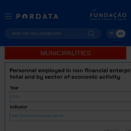
PT
EN
MUNICIPALITIES
Personnel employed in non financial enterpr
total and by sector of economic activity
Year
Indicator
Options
Op