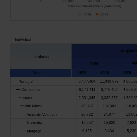
0
200,000
400,000
600,000
Total Registered voters (Individual)
1976
2026
Individual
Register
Territories
Total
Vo
Years
1976
2026
1976
6,477,484
11,039,672
4,885,6
Portugal
Continente
6,171,411
8,776,462
4,668,0
2,031,345
3,332,257
1,580,9
Norte
Alto Minho
163,727
232,383
118,46
20,722
24,077
13,06
Arcos de Valdevez
Caminha
10,557
15,820
7,823
9,125
9,434
5,230
Melgaço