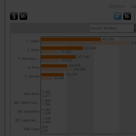
Options
Op
457,956
1. Lisboa
67
323,436
2. Sintra
130,325
267,546
3. Vila Nova ...
139,722
200,976
4. Porto
239,369
176,779
5. Cascais
90,408
1,901
304. Alvito
2,217
1,806
305. Santa Cruz...
1,786
1,262
306. Barrancos
1,678
1,246
307. Lajes das ...
1,464
379
308. Corvo
309