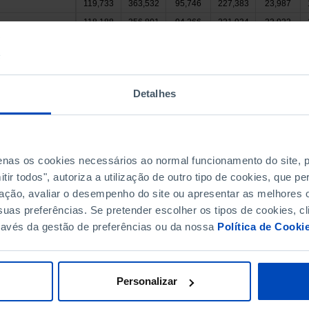
119,733
363,532
95,746
227,383
23,987
118,188
356,801
94,266
221,934
23,922
32,151
111,693
25,591
63,339
6,560
541
5,319
0
541
//
 Valdevez
//
//
//
//
//
Detalhes
//
//
//
//
//
344
0
//
//
//
//
//
//
//
//
de Coura
//
//
//
//
//
penas os cookies necessários ao normal funcionamento do site,
 Barca
//
//
//
//
//
ir todos", autoriza a utilização de outro tipo de cookies, que 
543
0
 Lima
//
//
//
ação, avaliar o desempenho do site ou apresentar as melhores o
629
0
uas preferências. Se pretender escolher os tipos de cookies, cl
//
//
//
ravés da gestão de preferências ou da nossa
Política de Cooki
541
3,803
0
541
 Castelo
//
a de Cerveira
//
//
//
//
//
5,198
26,575
5,168
18,601
30
Personalizar
0
0
//
//
//
4,864
0
//
//
//