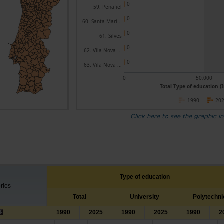
0
59. Penafiel
0
60. Santa Mari...
0
61. Silves
0
62. Vila Nova ...
0
63. Vila Nova ...
0
50,000
Total Type of education (I
1990
20
Click here to see the graphic in
Type of education
ories
Total
University
Polytechni
1990
2025
1990
2025
1990
2