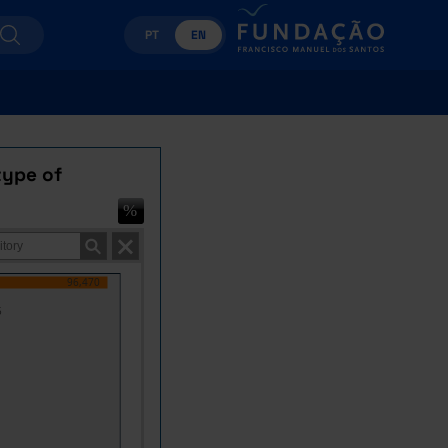
PT
EN
type of
96,470
5