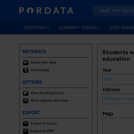
STATISTICS
SUMMARY TABLES
2030 AGEND
METADATA
Students en
education
About this data
Symbology
Year
OPTIONS
Indicator
View Ranking Chart
More options and data
EXPORT
Map
Export to Excel
Export to PDF