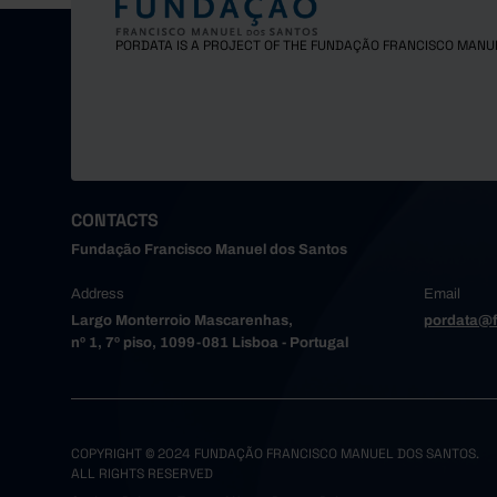
Gondoma
Maia
PORDATA IS A PROJECT OF THE FUNDAÇÃO FRANCISCO MANU
Matosinh
Oliveira
Paredes
Porto
Póvoa de
Santa Ma
CONTACTS
Santo Tir
Fundação Francisco Manuel dos Santos
São João
Address
Email
Trofa
Largo Monterroio Mascarenhas,
pordata@f
Vale de 
nº 1, 7º piso, 1099-081 Lisboa - Portugal
Valongo
Vila do 
Vila Nov
Alto Tâme
COPYRIGHT © 2024 FUNDAÇÃO FRANCISCO MANUEL DOS SANTOS.
ALL RIGHTS RESERVED
Boticas