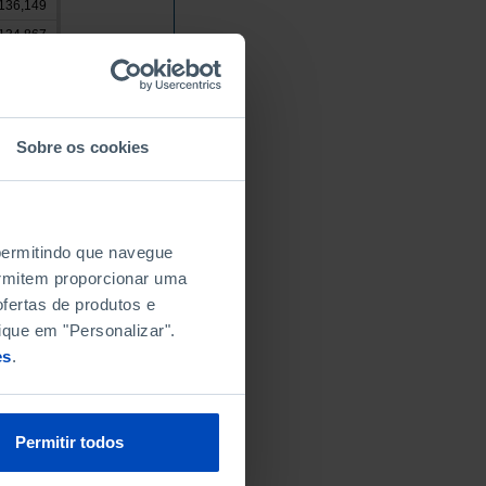
136,149
134,867
48,354
5,319
//
Sobre os cookies
//
344
//
//
 permitindo que navegue
//
permitem proporcionar uma
543
fertas de produtos e
629
ique em "Personalizar".
es
.
3,803
//
7,974
Permitir todos
0
4,864