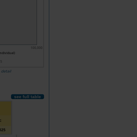
100,000
ndividual)
25
 detail
see full table
c
025