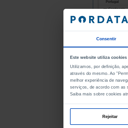
Portugal
Continente
Norte
Alto Minho
Arcos de
Consentir
Caminha
Melgaço
Monção
Este website utiliza cookies
Paredes 
Utilizamos, por definição, a
Ponte da
através do mesmo. Ao "Permit
Ponte de
melhor experiência de naveg
Valença
serviços, de acordo com as s
Saiba mais sobre cookies at
Viana do
Vila Nov
Cávado
Rejeitar
Amares
Barcelos