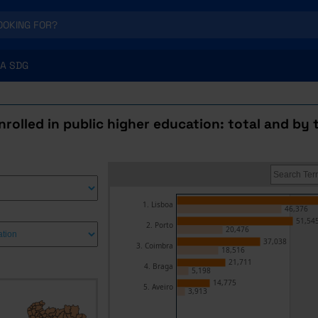
A SDG
rolled in public higher education: total and by 
1. Lisboa
46,376
51,54
2. Porto
20,476
37,038
3. Coimbra
18,516
21,711
4. Braga
5,198
14,775
5. Aveiro
3,913