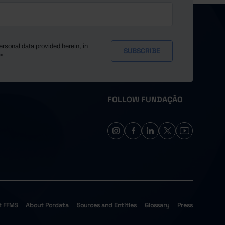
//
0
4,593
501
ersonal data provided herein, in
0
y*
14,871
//
0
FOLLOW FUNDAÇÃO
//
//
//
//
//
1,683
0
79
t FFMS
About Pordata
Sources and Entities
Glossary
Press
//